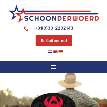
+31(0)30-2202143

Solliciteer nu!