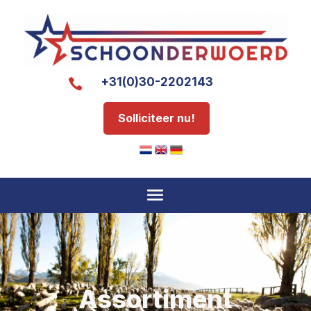
+31(0)30-2202143

Solliciteer nu!
Assortiment