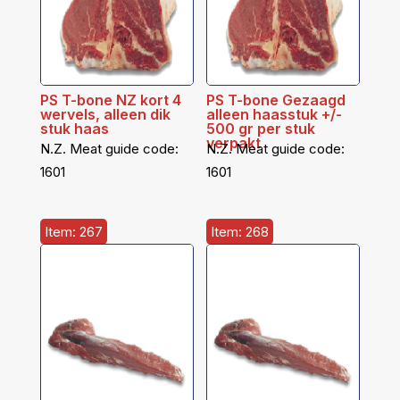
PS T-bone NZ kort 4
PS T-bone Gezaagd
wervels, alleen dik
alleen haasstuk +/-
stuk haas
500 gr per stuk
verpakt
N.Z. Meat guide code:
N.Z. Meat guide code:
1601
1601
Item: 267
Item: 268