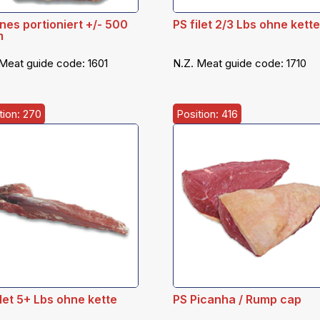
nes portioniert +/- 500
PS filet 2/3 Lbs ohne kett
m
 Meat guide code:
1601
N.Z. Meat guide code:
1710
tion: 270
Position: 416
ilet 5+ Lbs ohne kette
PS Picanha / Rump cap