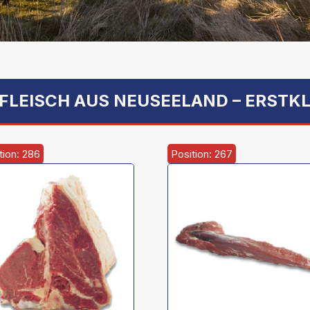
FLEISCH AUS NEUSEELAND – ERSTKL
tion: 286
Position: 267