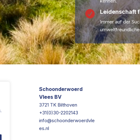
kennen.
Leidenschaft f

Immer auf der Su
umweltfreundliche
Schoonderwoerd
Vlees BV
3721 TK Bilthoven
.
+31(0)30-2202143
info@schoonderwoerdvle
es.nl