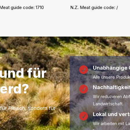
 Meat guide code:
1710
N.Z. Meat guide code:
/
Unabhängige Q
rund für

Alle unsere Produk
erd?
Nachhaltigkeit

Wir reduzieren Abf
Landwirtschaft.
für Fleisch, sondern für
Lokal und ver

Wir arbeiten mit L