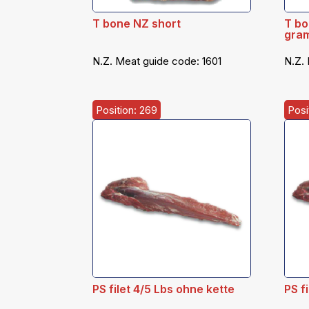
T bone NZ short
T bo
gra
N.Z. Meat guide code:
1601
N.Z.
Position: 269
Posi
PS filet 4/5 Lbs ohne kette
PS f