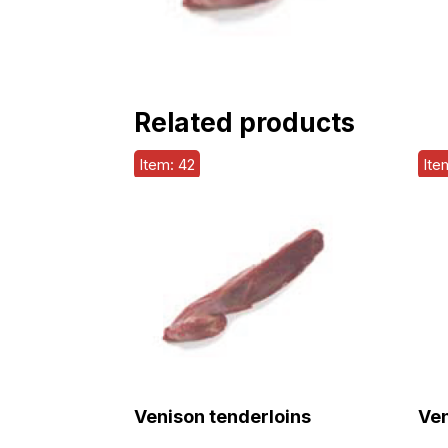
Related products
Item: 42
Ite
Venison tenderloins
Ven