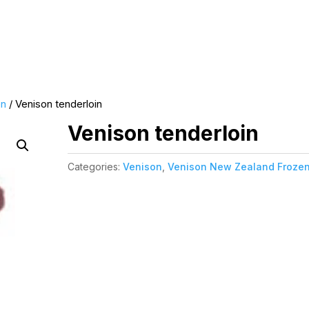
en
/ Venison tenderloin
Venison tenderloin
Categories:
Venison
,
Venison New Zealand Froze