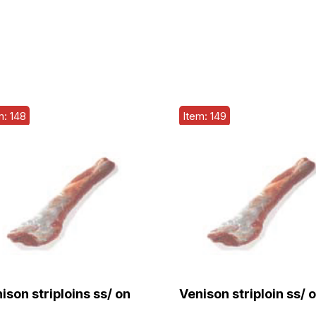
m: 148
Item: 149
ison striploins ss/ on
Venison striploin ss/ 