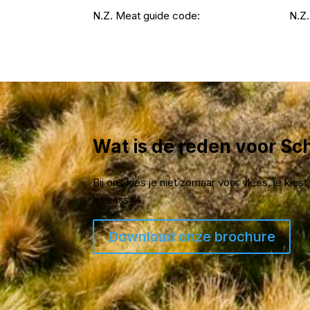
N.Z. Meat guide code:
N.Z.
Wat is de reden voor S
Bij ons kies je niet zomaar voor vlees, je kie
levensstijl.
Download onze brochure