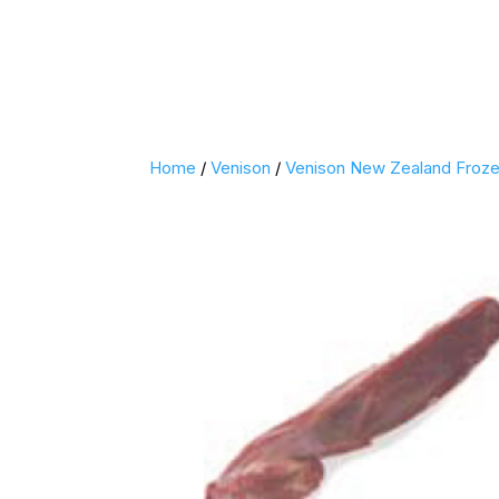
Home
/
Venison
/
Venison New Zealand Froz