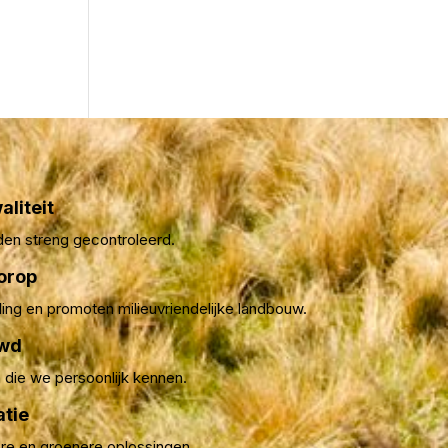
aliteit
den streng gecontroleerd.
orop
ling en promoten milieuvriendelijke landbouw.
uwd
die we persoonlijk kennen.
atie
ere en groenere oplossingen.