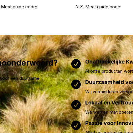
 Meat guide code:
N.Z. Meat guide code:
choonderwoerd?
Onafhankelijke Kw

Al onze producten wor
st voor een duurzame
Duurzaamheid vo

Wij verminderen verspil
Lokaal en Vertro

We werken met boeren 
Passie voor Innov

Altijd op zoek naar bet