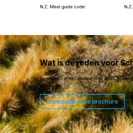
N.Z. Meat guide code:
N.Z.
Wat is de reden voor S
Bij ons kies je niet zomaar voor vlees, je kie
levensstijl.
Download onze brochure