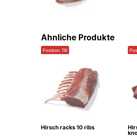
Ähnliche Produkte
Position: 116
Pos
Hirsch racks 10 ribs
Hir
kn