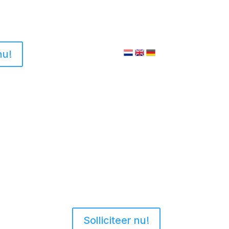
nu!
Solliciteer nu!