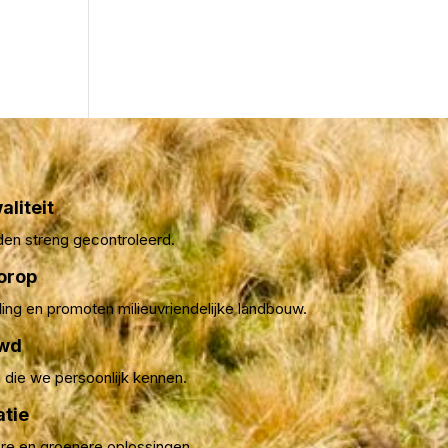
aliteit
den streng gecontroleerd.
orop
ling en promoten milieuvriendelijke landbouw.
uwd
die we persoonlijk kennen.
atie
ere en groenere oplossingen.