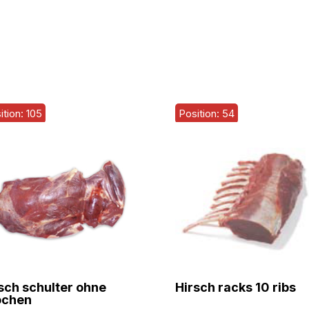
ition: 105
Position: 54
sch schulter ohne
Hirsch racks 10 ribs
ochen