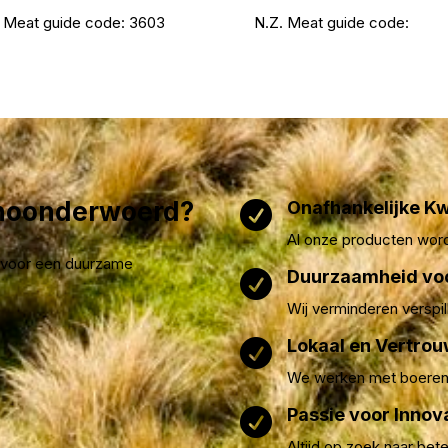
 Meat guide code:
3603
N.Z. Meat guide code:
choonderwoerd?
Onafhankelijke Kw

Al onze producten wor
st voor een duurzame
Duurzaamheid vo

Wij verminderen verspil
Lokaal en Vertro

We werken met boeren 
Passie voor Innov

Altijd op zoek naar bet