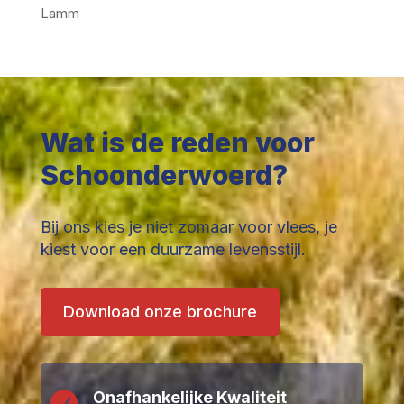
Lamm
Wat is de reden voor
Schoonderwoerd?
Bij ons kies je niet zomaar voor vlees, je
kiest voor een duurzame levensstijl.
Download onze brochure
Onafhankelijke Kwaliteit
