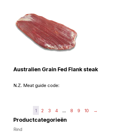
Australien Grain Fed Flank steak
N.Z. Meat guide code:
1
2
3
4
…
8
9
10
→
Productcategorieën
Rind