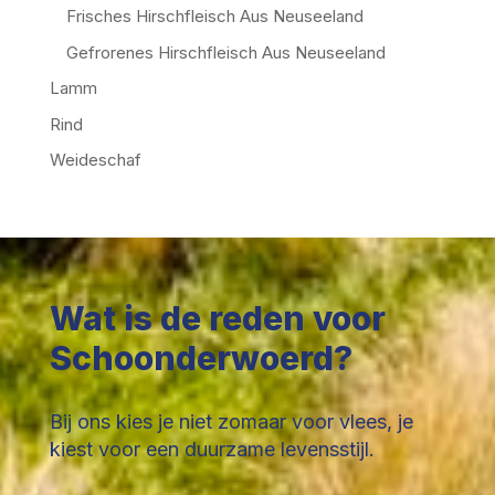
Frisches Hirschfleisch Aus Neuseeland
Gefrorenes Hirschfleisch Aus Neuseeland
Lamm
Rind
Weideschaf
Wat is de reden voor
Schoonderwoerd?
Bij ons kies je niet zomaar voor vlees, je
kiest voor een duurzame levensstijl.