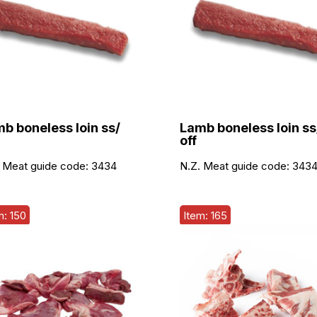
b boneless loin ss/
Lamb boneless loin ss
off
 Meat guide code:
3434
N.Z. Meat guide code:
343
m: 150
Item: 165