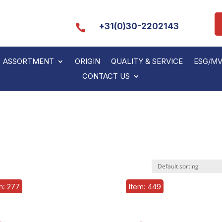
+31(0)30-2202143

ASSORTMENT
ORIGIN
QUALITY & SERVICE
ESG/M
CONTACT US
m: 277
Item: 449