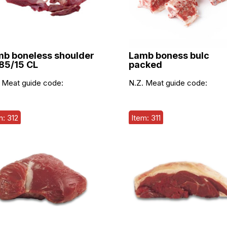
b boneless shoulder
Lamb boness bulc
85/15 CL
packed
 Meat guide code:
N.Z. Meat guide code:
m: 312
Item: 311