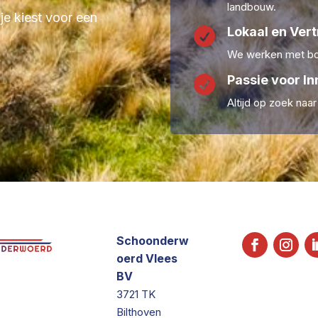
landbouw.
 je kiest voor een
Lokaal en Ver

We werken met boe
Passie voor In

Altijd op zoek naa
Schoonderw
oerd Vlees
BV
3721 TK
Bilthoven