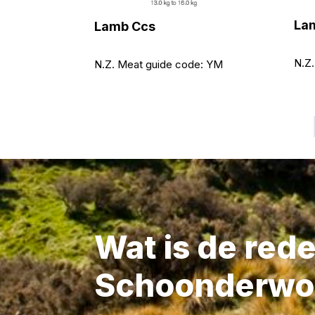
Lam
Lamb Ccs
N.Z.
N.Z. Meat guide code:
YM
Wat is de red
Schoonderwo