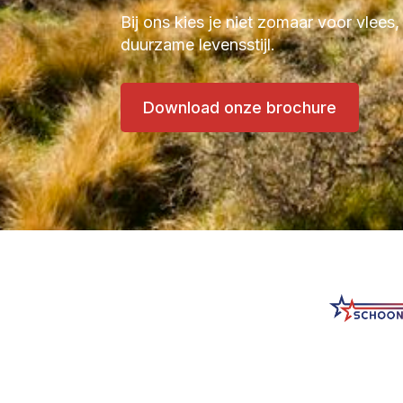
Bij ons kies je niet zomaar voor vlees,
duurzame levensstijl.
Download onze brochure