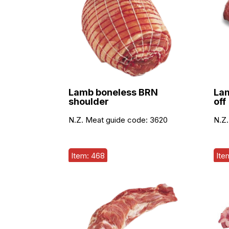
Lamb boneless BRN
Lam
shoulder
off
N.Z. Meat guide code:
3620
N.Z.
Item: 468
Ite