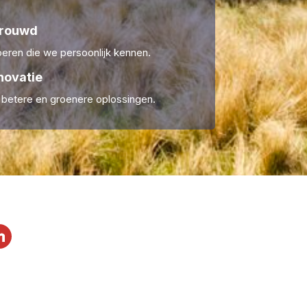
trouwd
ren die we persoonlijk kennen.
novatie
r betere en groenere oplossingen.