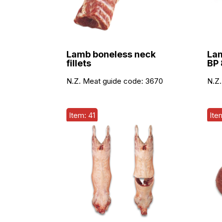
Lamb boneless neck
Lam
fillets
BP 
N.Z. Meat guide code:
3670
N.Z.
Item: 41
Ite