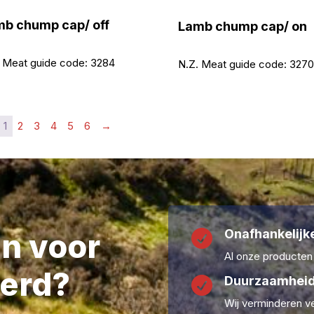
b chump cap/ off
Lamb chump cap/ on
 Meat guide code:
3284
N.Z. Meat guide code:
3270
1
2
3
4
5
6
→
Onafhankelijke
en voor

Al onze producten
erd?
Duurzaamheid

Wij verminderen ve