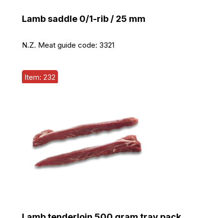
Lamb saddle 0/1-rib / 25 mm
N.Z. Meat guide code:
3321
Item: 232
Lamb tenderloin 500 gram tray pack