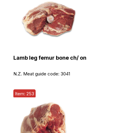
Lamb leg femur bone ch/ on
N.Z. Meat guide code:
3041
Item: 253