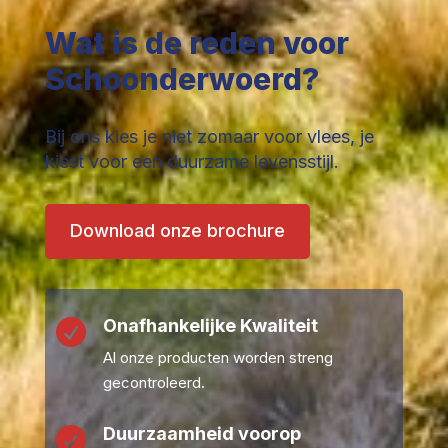
Wat is de reden voor
Schoonderwoerd?
Bij ons kies je niet zomaar voor vlees, je
kiest voor een duurzame levensstijl.
Download onze brochure
Onafhankelijke Kwaliteit

Al onze producten worden streng
gecontroleerd.
Duurzaamheid voorop
