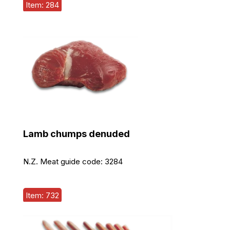
Item: 284
Lamb chumps denuded
N.Z. Meat guide code:
3284
Item: 732