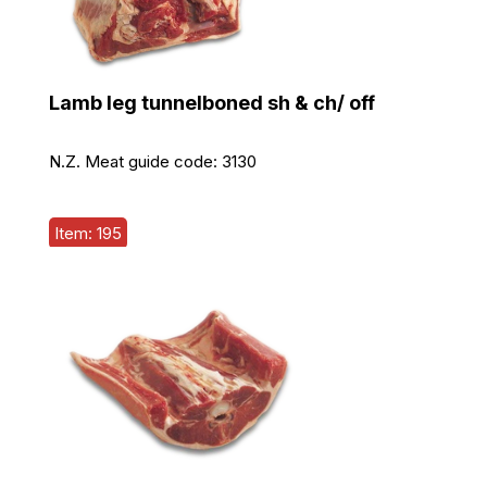
Lamb leg tunnelboned sh & ch/ off
N.Z. Meat guide code:
3130
Item: 195