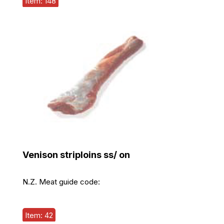
Item: 148
Venison striploins ss/ on
N.Z. Meat guide code:
Item: 42