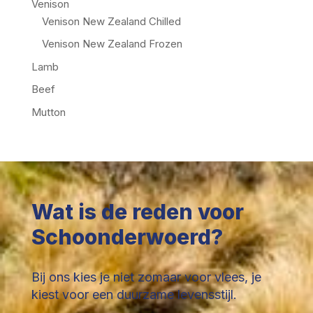
Venison
Venison New Zealand Chilled
Venison New Zealand Frozen
Lamb
Beef
Mutton
Wat is de reden voor
Schoonderwoerd?
Bij ons kies je niet zomaar voor vlees, je
kiest voor een duurzame levensstijl.