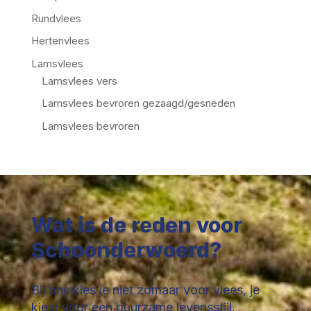
Rundvlees
Hertenvlees
Lamsvlees
Lamsvlees vers
Lamsvlees bevroren gezaagd/gesneden
Lamsvlees bevroren
Wat is de reden voor
Schoonderwoerd?
Bij ons kies je niet zomaar voor vlees, je
kiest voor een duurzame levensstijl.