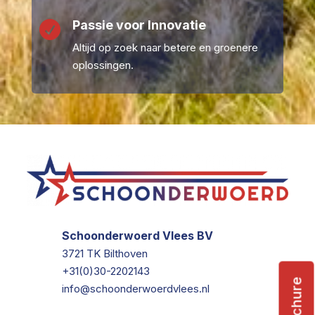
Passie voor Innovatie

Altijd op zoek naar betere en groenere
oplossingen.
Schoonderwoerd Vlees BV
3721 TK Bilthoven
+31(0)30-2202143
Brochure
info@schoonderwoerdvlees.nl