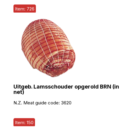
Item: 726
Uitgeb. Lamsschouder opgerold BRN (in
net)
N.Z. Meat guide code:
3620
Item: 150