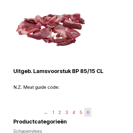
Uitgeb. Lamsvoorstuk BP 85/15 CL
N.Z. Meat guide code:
←
1
2
3
4
5
6
Productcategorieën
Schapenvlees