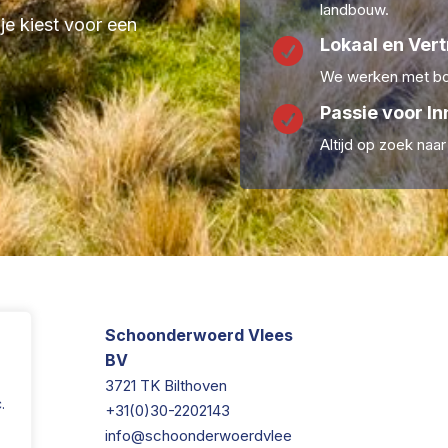
landbouw.
 je kiest voor een
Lokaal en Ver

We werken met boe
Passie voor In

Altijd op zoek naa
Schoonderwoerd Vlees
BV
3721 TK Bilthoven
.
+31(0)30-2202143
info@schoonderwoerdvlee