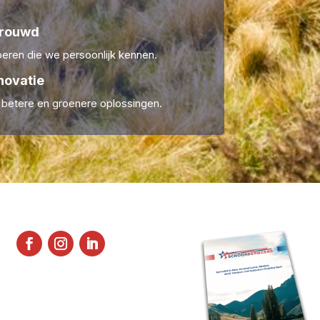
trouwd
ren die we persoonlijk kennen.
novatie
r betere en groenere oplossingen.