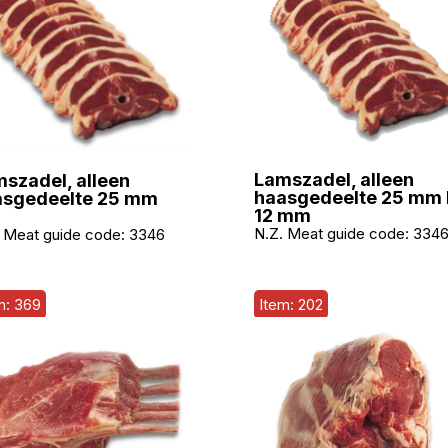
Lamszadel, alleen
szadel, alleen
haasgedeelte 25 mm 
asgedeelte 25 mm
12 mm
N.Z. Meat guide code:
334
 Meat guide code:
3346
m: 369
Item: 202