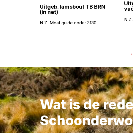
Uit
Uitgeb. lamsbout TB BRN
va
(in net)
N.Z.
N.Z. Meat guide code:
3130
Wat is de red
Schoonderwo