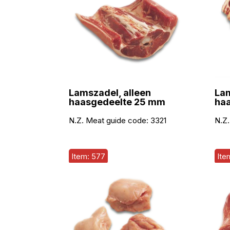
Lamszadel, alleen
Lam
haasgedeelte 25 mm
ha
N.Z. Meat guide code:
3321
N.Z.
Item: 577
Ite