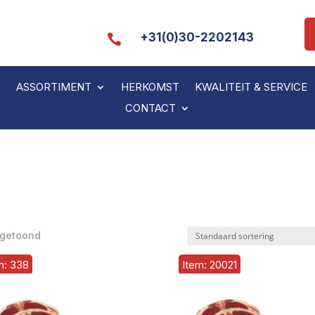
+31(0)30-2202143

S
ASSORTIMENT
HERKOMST
KWALITEIT & SERVICE
CONTACT
 getoond
m: 338
Item: 20021