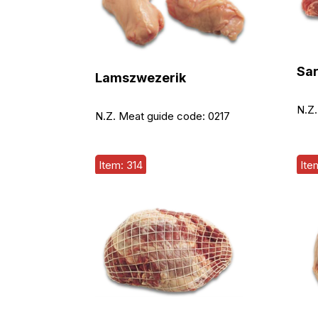
Sar
Lamszwezerik
N.Z.
N.Z. Meat guide code:
0217
Item: 314
Ite