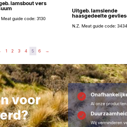
geb. lamsbout vers
cuum
Uitgeb. lamslende
haasgedeelte gevlies
 Meat guide code:
3130
N.Z. Meat guide code:
343
←
1
2
3
4
5
6
→
Onafhankelijke
en voor

Al onze producten
erd?
Duurzaamheid

Wij verminderen ve