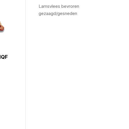
Lamsvlees bevroren
gezaagd/gesneden
IQF
6