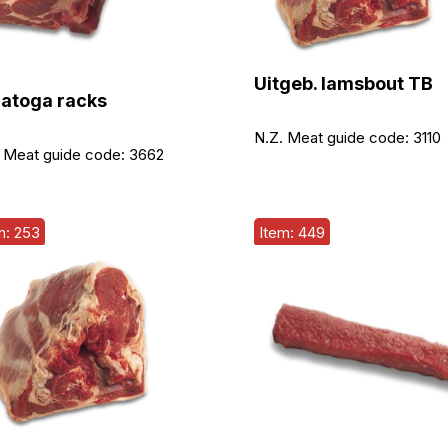
Uitgeb. lamsbout TB
atoga racks
N.Z. Meat guide code:
3110
 Meat guide code:
3662
m: 253
Item: 449