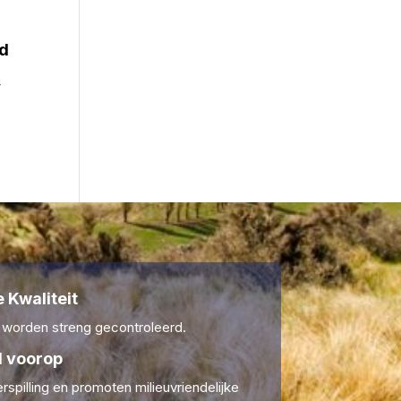
d
4
 Kwaliteit
 worden streng gecontroleerd.
 voorop
rspilling en promoten milieuvriendelijke