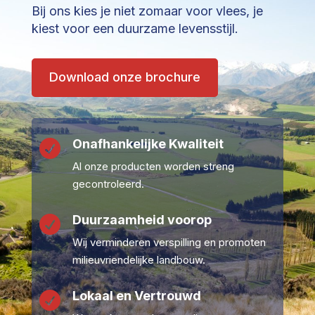
Bij ons kies je niet zomaar voor vlees, je
kiest voor een duurzame levensstijl.
Download onze brochure
Onafhankelijke Kwaliteit

Al onze producten worden streng
gecontroleerd.
Duurzaamheid voorop

Wij verminderen verspilling en promoten
milieuvriendelijke landbouw.
Lokaal en Vertrouwd
