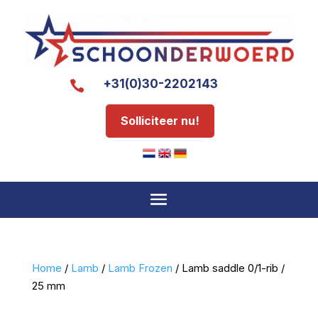
+31(0)30-2202143

Solliciteer nu!
Home
/
Lamb
/
Lamb Frozen
/ Lamb saddle 0/1-rib /
25 mm