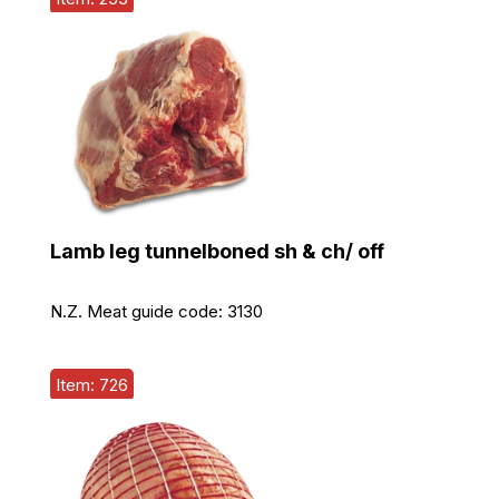
Lamb leg tunnelboned sh & ch/ off
N.Z. Meat guide code:
3130
Item: 726