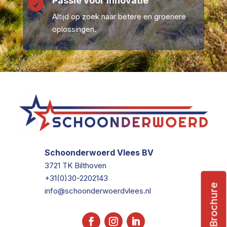
Passie voor Innovatie

Altijd op zoek naar betere en groenere
oplossingen.
Schoonderwoerd Vlees BV
3721 TK Bilthoven
+31(0)30-2202143
Brochure
info@schoonderwoerdvlees.nl