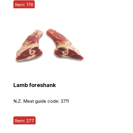
Item: 176
Lamb foreshank
N.Z. Meat guide code:
3711
Item: 277