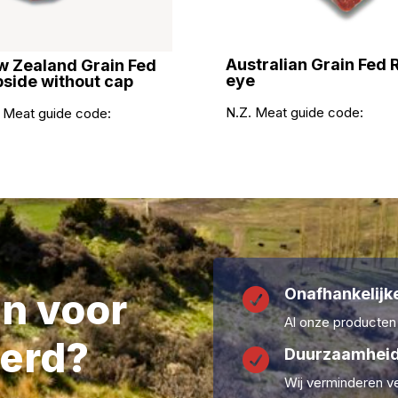
Australian Grain Fed 
 Zealand Grain Fed
eye
side without cap
N.Z. Meat guide code:
 Meat guide code:
Onafhankelijke
en voor

Al onze producten
erd?
Duurzaamheid

Wij verminderen ve