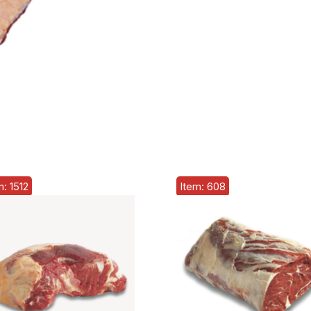
m: 1512
Item: 608