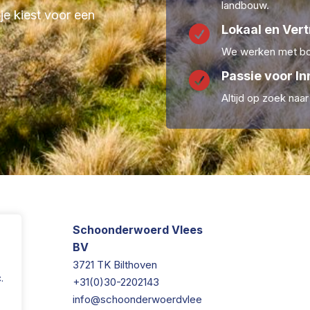
landbouw.
 je kiest voor een
Lokaal en Ver

We werken met boe
Passie voor In

Altijd op zoek naa
Schoonderwoerd Vlees
BV
3721 TK Bilthoven
.
+31(0)30-2202143
info@schoonderwoerdvlee