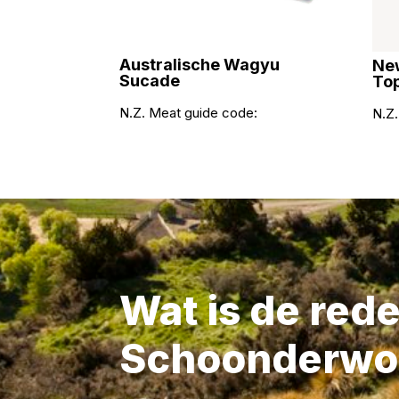
Australische Wagyu
New
Sucade
Top
N.Z. Meat guide code:
N.Z.
Wat is de red
Schoonderwo