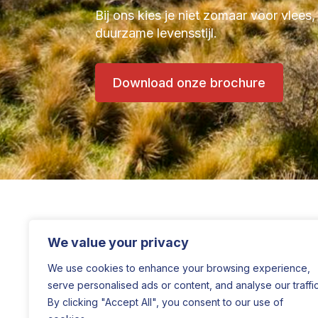
Bij ons kies je niet zomaar voor vlees,
duurzame levensstijl.
Download onze brochure
We value your privacy
We use cookies to enhance your browsing experience,
serve personalised ads or content, and analyse our traffic
By clicking "Accept All", you consent to our use of