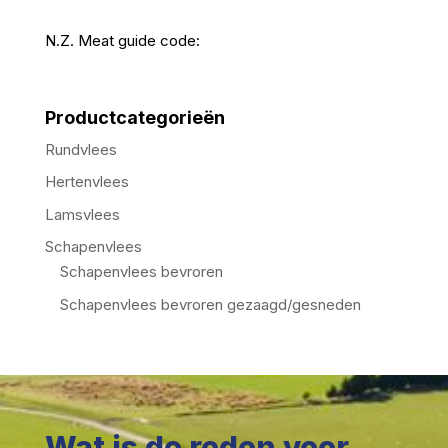
N.Z. Meat guide code:
Productcategorieën
Rundvlees
Hertenvlees
Lamsvlees
Schapenvlees
Schapenvlees bevroren
Schapenvlees bevroren gezaagd/gesneden
Wat is de reden voor