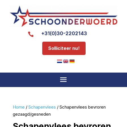
+31(0)30-2202143

Solliciteer nu!
Home
/
Schapenvlees
/ Schapenvlees bevroren
gezaagd/gesneden
Schapenvlees bevroren