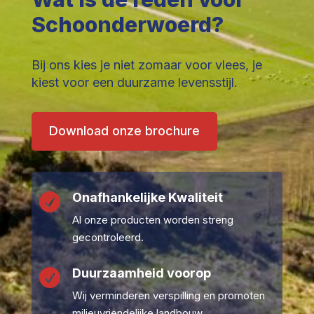
Schoonderwoerd?
Bij ons kies je niet zomaar voor vlees, je
kiest voor een duurzame levensstijl.
Download onze brochure
Onafhankelijke Kwaliteit

Al onze producten worden streng
gecontroleerd.
Duurzaamheid voorop

Wij verminderen verspilling en promoten
milieuvriendelijke landbouw.