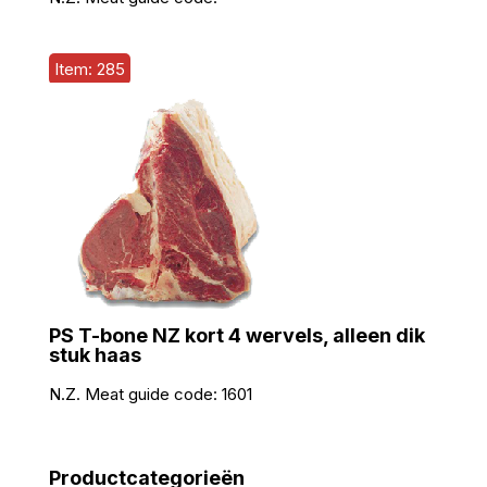
Item: 285
PS T-bone NZ kort 4 wervels, alleen dik
stuk haas
N.Z. Meat guide code:
1601
Productcategorieën