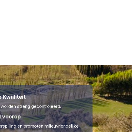
 Kwaliteit
 worden streng gecontroleerd.
 voorop
rspilling en promoten milieuvriendelijke