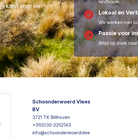
landbouw.
 je kiest voor een
Lokaal en Ver

We werken met boe
Passie voor In

Altijd op zoek naa
Schoonderwoerd Vlees
BV
3721 TK Bilthoven
.
+31(0)30-2202143
info@schoonderwoerdvlee