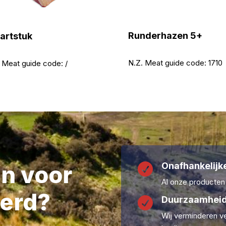
Runderhazen 5+
artstuk
N.Z. Meat guide code:
1710
 Meat guide code:
/
Onafhankelijke
en voor

Al onze producten
erd?
Duurzaamheid

Wij verminderen ve