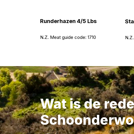
Runderhazen 4/5 Lbs
Sta
N.Z. Meat guide code:
1710
N.Z.
Wat is de red
Schoonderwo