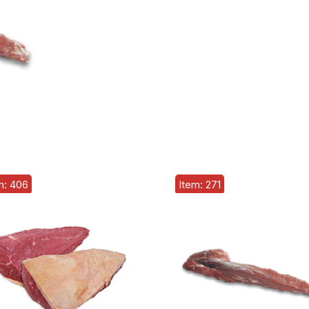
m: 406
Item: 271