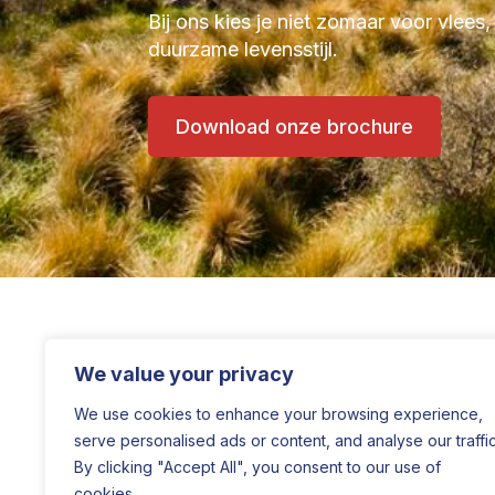
Bij ons kies je niet zomaar voor vlees,
duurzame levensstijl.
Download onze brochure
We value your privacy
We use cookies to enhance your browsing experience,
serve personalised ads or content, and analyse our traffic
By clicking "Accept All", you consent to our use of
cookies.