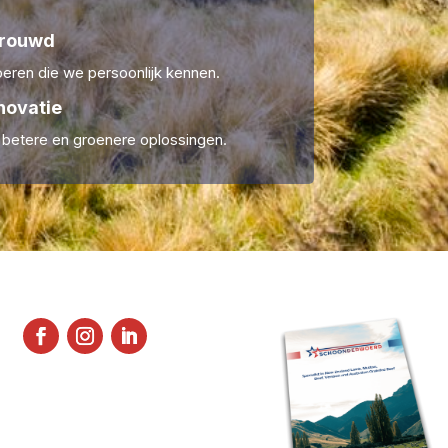
trouwd
ren die we persoonlijk kennen.
novatie
r betere en groenere oplossingen.