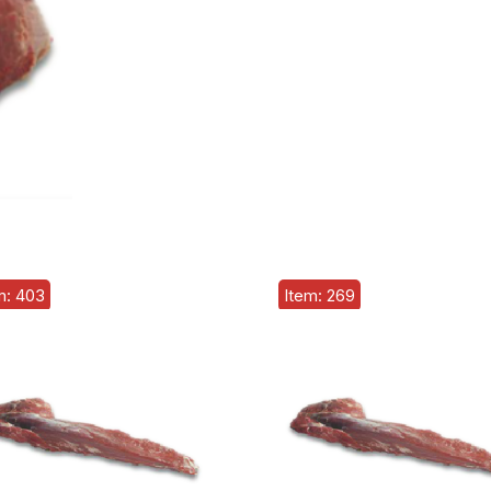
m: 403
Item: 269