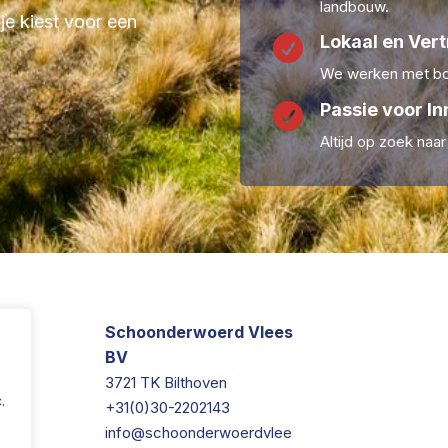
landbouw.
 je kiest voor een
Lokaal en Ver

We werken met boe
Passie voor In

Altijd op zoek naa
Schoonderwoerd Vlees
BV
3721 TK Bilthoven
.
+31(0)30-2202143
info@schoonderwoerdvlee