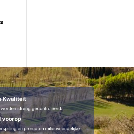
s
 Kwaliteit
 worden streng gecontroleerd.
 voorop
rspilling en promoten milieuvriendelijke