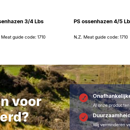
enhazen 3/4 Lbs
PS ossenhazen 4/5 Lb
 Meat guide code:
1710
N.Z. Meat guide code:
1710
Onafhankelijke
en voor

Al onze producten
erd?
Duurzaamheid

Wij verminderen ve