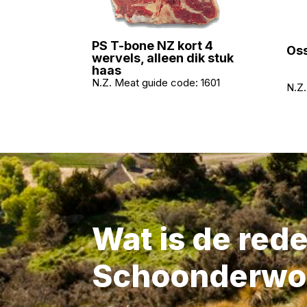
PS T-bone NZ kort 4
Oss
wervels, alleen dik stuk
haas
N.Z. Meat guide code:
1601
N.Z.
Wat is de red
Schoonderwo