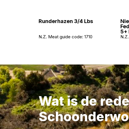
Runderhazen 3/4 Lbs
Nie
Fed
5+ 
N.Z. Meat guide code:
1710
N.Z.
Wat is de red
Schoonderwo