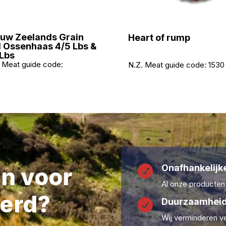
uw Zeelands Grain
Heart of rump
 Ossenhaas 4/5 Lbs &
Lbs
 Meat guide code:
N.Z. Meat guide code:
1530
Onafhankelijke
en voor

Al onze producten
erd?
Duurzaamheid

Wij verminderen ve