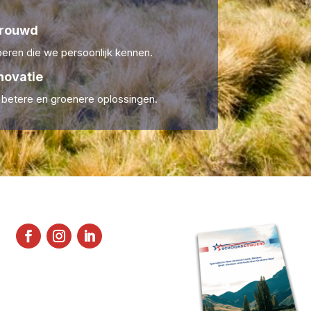
trouwd
ren die we persoonlijk kennen.
novatie
r betere en groenere oplossingen.