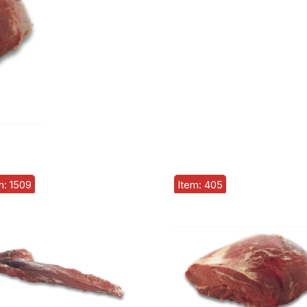
m: 1509
Item: 405