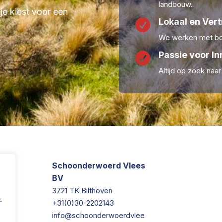
landbouw.
 je kiest voor een
Lokaal en Ver

We werken met boe
Passie voor In

Altijd op zoek naa
Schoonderwoerd Vlees
BV
3721 TK Bilthoven
.
+31(0)30-2202143
info@schoonderwoerdvlee