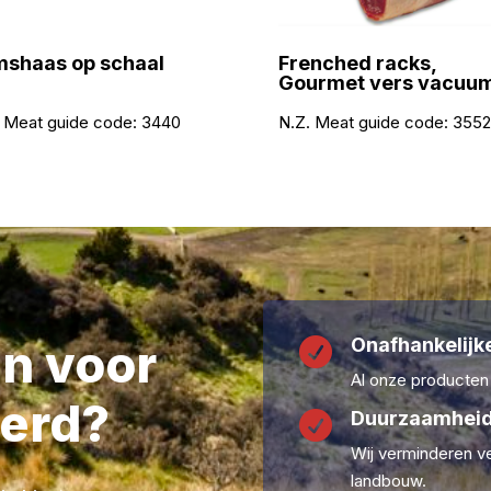
shaas op schaal
Frenched racks,
Gourmet vers vacuu
 Meat guide code:
3440
N.Z. Meat guide code:
3552
Onafhankelijke
en voor

Al onze producten
erd?
Duurzaamheid

Wij verminderen ve
landbouw.