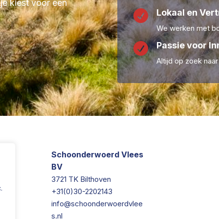
 je kiest voor een
Lokaal en Ver

We werken met boe
Passie voor In

Altijd op zoek naa
Schoonderwoerd Vlees
BV
3721 TK Bilthoven
.
+31(0)30-2202143
info@schoonderwoerdvlee
s.nl