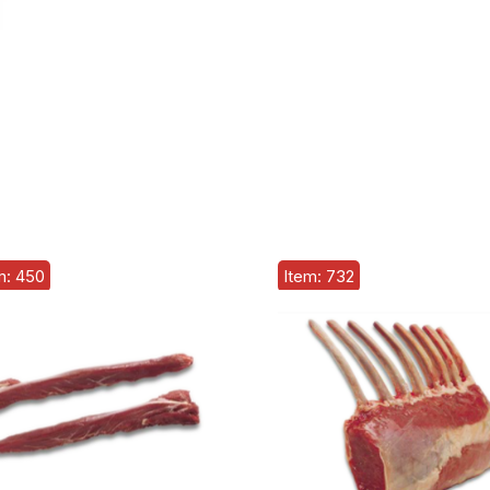
m: 450
Item: 732