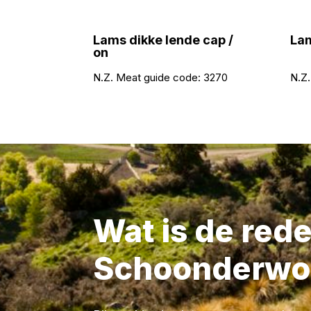
Lams dikke lende cap /
Lam
on
N.Z. Meat guide code:
3270
N.Z.
Wat is de red
Schoonderwo