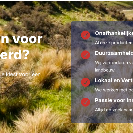
Onafhankelijke
en voor

Al onze producten
erd?
Duurzaamheid

Wij verminderen ve
landbouw.
 je kiest voor een
Lokaal en Ver

We werken met boe
Passie voor In

Altijd op zoek naa