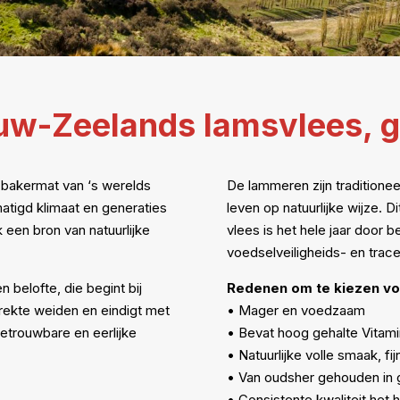
uw-Zeelands lamsvlees, g
 bakermat van ‘s werelds
De lammeren zijn traditionee
atigd klimaat en generaties
leven op natuurlijke wijze. D
een bron van natuurlijke
vlees is het hele jaar door 
voedselveiligheids- en trac
n belofte, die begint bij
Redenen om te kiezen vo
ekte weiden en eindigt met
• Mager en voedzaam
betrouwbare en eerlijke
• Bevat hoog gehalte Vitami
• Natuurlijke volle smaak, fij
• Van oudsher gehouden in 
• Consistente kwaliteit het h