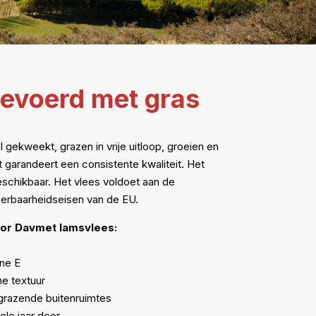
evoerd met gras
l gekweekt, grazen in vrije uitloop, groeien en
it garandeert een consistente kwaliteit. Het
beschikbaar. Het vlees voldoet aan de
eerbaarheidseisen van de EU.
or Davmet lamsvlees:
ne E
ne textuur
grazende buitenruimtes
ele jaar door