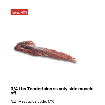
Item: 403
3/4 Lbs Tenderloins ss only side muscle
off
N.Z. Meat guide code:
1710