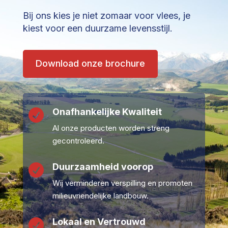
Bij ons kies je niet zomaar voor vlees, je
kiest voor een duurzame levensstijl.
Download onze brochure
Onafhankelijke Kwaliteit

Al onze producten worden streng
gecontroleerd.
Duurzaamheid voorop

Wij verminderen verspilling en promoten
milieuvriendelijke landbouw.
Lokaal en Vertrouwd
