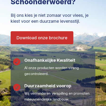
Schoonderwoerd?
Bij ons kies je niet zomaar voor vlees, je
kiest voor een duurzame levensstijl.
Download onze brochure
Onafhankelijke Kwaliteit

Al onze producten worden streng
gecontroleerd.
Duurzaamheid voorop

Wij verminderen verspilling en promoten
milieuvriendelijke landbouw.