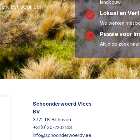
landbouw.
 je kiest voor een
Lokaal en Ver

We werken met boe
Passie voor In

Altijd op zoek naa
Schoonderwoerd Vlees
BV
3721 TK Bilthoven
.
+31(0)30-2202143
info@schoonderwoerdvlee