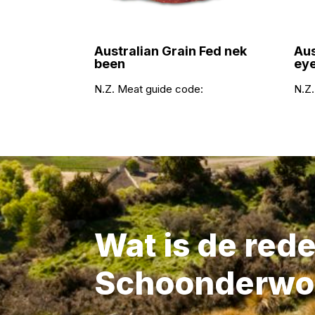
Australian Grain Fed nek
Aus
been
ey
N.Z. Meat guide code:
N.Z.
Wat is de red
Schoonderwo