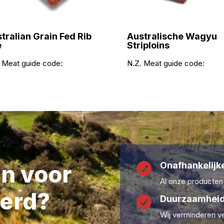
tralian Grain Fed Rib
Australische Wagyu
e
Striploins
 Meat guide code:
N.Z. Meat guide code:
Onafhankelijke
en voor

Al onze producten
erd?
Duurzaamheid

Wij verminderen ve