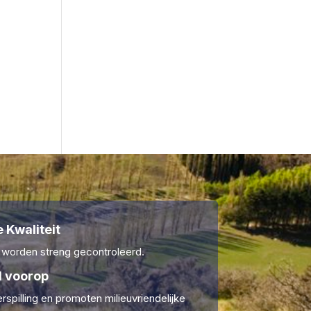
 Kwaliteit
 worden streng gecontroleerd.
 voorop
rspilling en promoten milieuvriendelijke