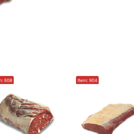
m: 608
Item: 904