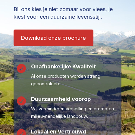
Bij ons kies je niet zomaar voor vlees, je
kiest voor een duurzame levensstijl.
Download onze brochure
Onafhankelijke Kwaliteit

Al onze producten worden streng
gecontroleerd.
Duurzaamheid voorop

Wij verminderen verspilling en promoten
milieuvriendelijke landbouw.
Lokaal en Vertrouwd
