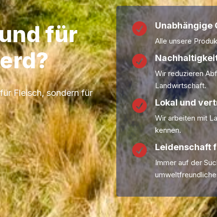
Unabhängige Q
rund für

Alle unsere Produk
erd?
Nachhaltigkeit

Wir reduzieren Abf
Landwirtschaft.
für Fleisch, sondern für
Lokal und ver

Wir arbeiten mit L
kennen.
Leidenschaft f

Immer auf der Su
umweltfreundliche